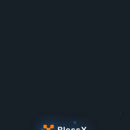
Lady Godiva
Lady Godiva
Pragmatic Play
加载更多
Lady Godiva
Pragmatic Play