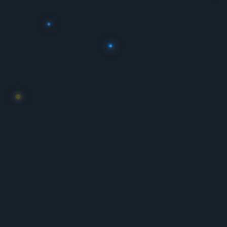
Book of Souls 
SlotMatrix
Popular