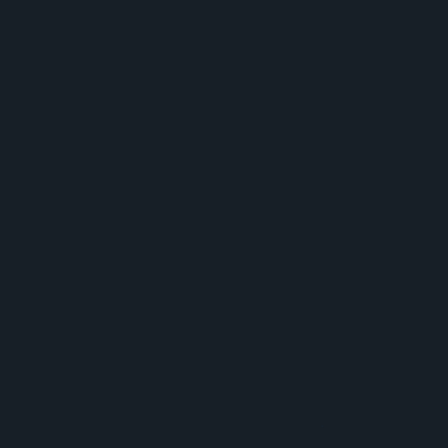
orado