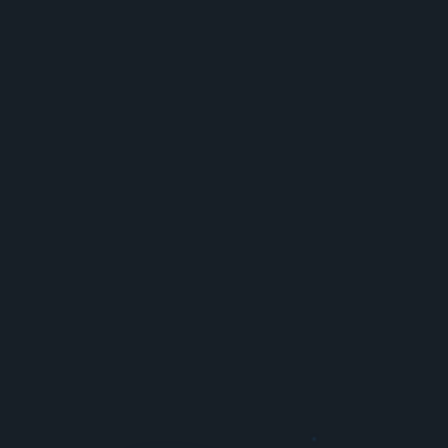
Book of Souls II: El D