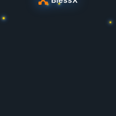
EVO
PLAYNGO
BLUEPRINT
No Limit City
ELK
RELAX GAMING
Big Time Gaming
Inicio
Promoções
Convide
Depósito
Perfil