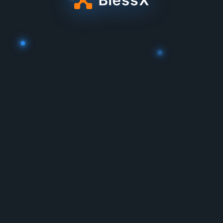
Popular
MAIS
NA MODA
NA MODA
NA MODA
NA MOD
Inicio
Promoções
Convide
Depósito
Perfil