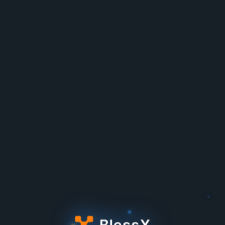
Baccarat 6
Baccarat 6
Pragmatic Play
加载更多
Baccarat 6
Pragmatic Play