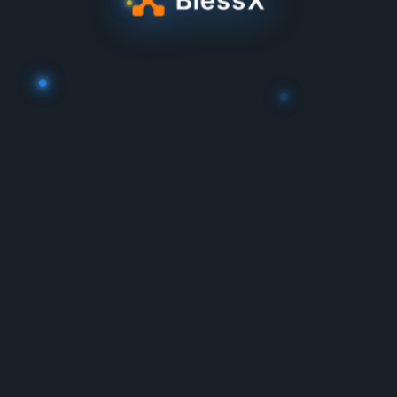
Popular
MAIS
NA MODA
NA MODA
NA MODA
NA MOD
Inicio
Promoções
Convide
Depósito
Perfil