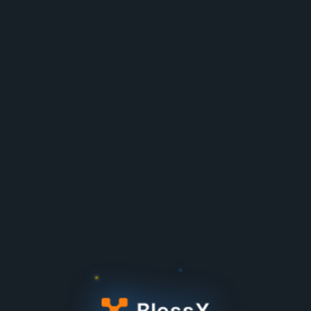
Baccarat 7
Baccarat 7
Pragmatic Play
加载更多
Baccarat 7
Pragmatic Play