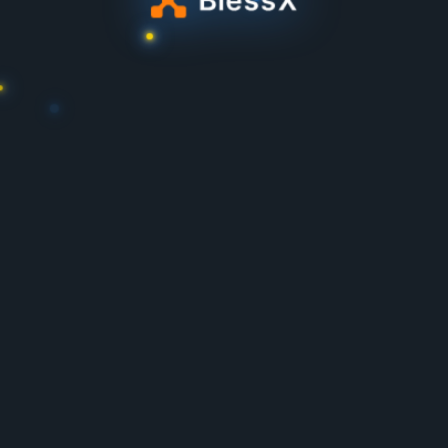
Popular
MAIS
NA MODA
NA MODA
NA MODA
NA MOD
Inicio
Promoções
Convide
Depósito
Perfil