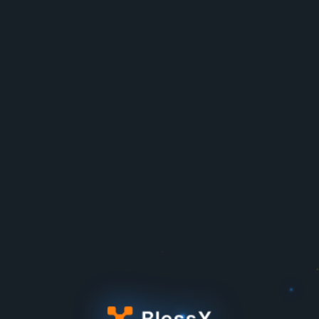
Blackjack 43 - Ruby
Blackjack 43 - Ruby
Pragmatic Play
加载更多
Blackjack 43 - Ruby
Pragmatic Play