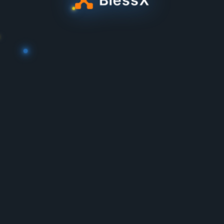
Popular
MAIS
NA MODA
NA MODA
NA MODA
NA MOD
Inicio
Promoções
Convide
Depósito
Perfil