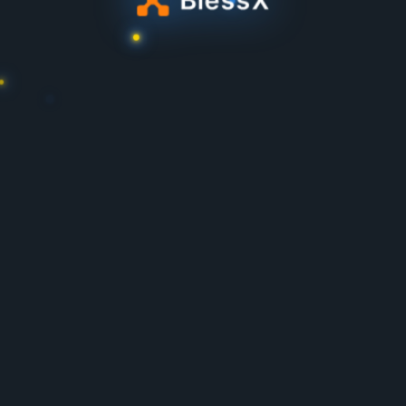
Popular
MAIS
NA MODA
NA MODA
NA MODA
NA MOD
Inicio
Promoções
Convide
Depósito
Perfil