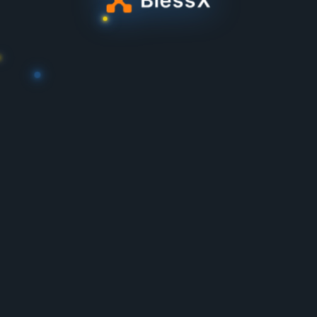
Popular
MAIS
NA MODA
NA MODA
NA MODA
NA MOD
Inicio
Promoções
Convide
Depósito
Perfil